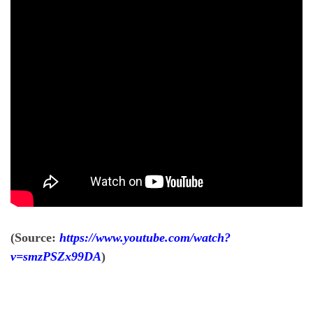
(Source:
https://www.youtube.com/watch?
v=smzPSZx99DA
)