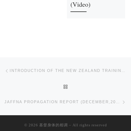
(Video)
文章导航
上一篇
INTRODUCTION OF THE NEW ZEALAND TRAINING CENTRE IN HAMLITON
返回文章列表
下
JAFFNA PROPAGATION REPORT (DECEMBER,2014)
© 2026
基督身体的相调
– All rights reserved