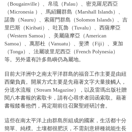
（Bougainville）、帛琉（Palau）、密克羅尼西亞
（Micronesia ）、馬紹爾群島（Marshall Islands）、
諾魯（Nauru）、索羅門群島（Solomon Islands）、吉
里巴斯（Kiribati）、吐瓦魯（Tuvalu）、西薩摩亞
（Western Samoa）、美屬薩摩亞（American
Samoa）、萬那杜（Vanuatu）、斐濟（Fiji）、東加
（Tonga）、法屬玻里尼西亞（French Polynesia）
等。另外還有許多島嶼仍為屬地。
目前大洋洲中之南太平洋群島的福音工作主要是由紐
西蘭負責。開展方式主要是先藉著文字大量接觸人，
分送水流報（Stream Magazine），以及雷瑪出版社贈
閱八本書報的索取卡，請有心尋求者回函索取。藉著
書報餧養他們，再定期前往召聚聖經研討會。
這些在南太平洋上由群島所組成的國家，生活都十分
簡單、純樸。土壤都很肥沃，不需刻意耕種就能生長