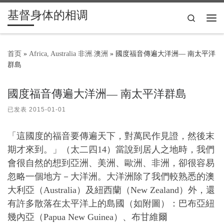
基督身体的相调
Skip to content
Search
主
首页
»
Africa, Australia 非洲.澳洲
»
國度福音傳遍大洋洲–– 南太平洋
群島
國度福音傳遍大洋洲–– 南太平洋群島
已发表
2015-01-01
「這國度的福音要傳遍天下，對萬民作見證，然後末
期才來到。」（太二四14）當說到居人之地時，我們
會很自然的想到亞洲、美洲、歐洲、非洲，卻很容易
忽略一個地方－大洋洲。大洋洲除了我們較熟悉的澳
大利亞（Australia）及紐西蘭（New Zealand）外，還
有許多散落在太平洋上的島國（如附圖）：巴布亞紐
幾內亞（Papua New Guinea）、布甘維爾