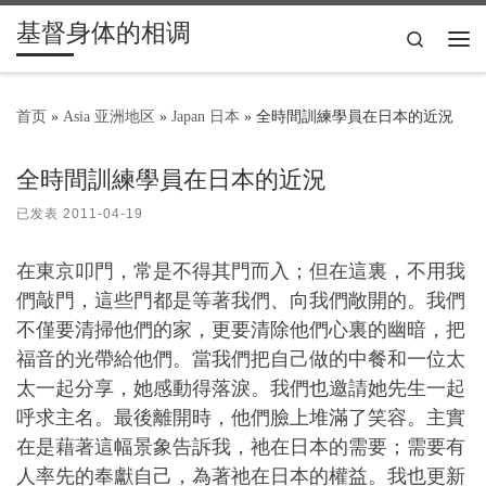
基督身体的相调
Skip to content
Search
主
首页
»
Asia 亚洲地区
»
Japan 日本
»
全時間訓練學員在日本的近況
全時間訓練學員在日本的近況
已发表
2011-04-19
在東京叩門，常是不得其門而入；但在這裏，不用我
們敲門，這些門都是等著我們、向我們敞開的。我們
不僅要清掃他們的家，更要清除他們心裏的幽暗，把
福音的光帶給他們。當我們把自己做的中餐和一位太
太一起分享，她感動得落淚。我們也邀請她先生一起
呼求主名。最後離開時，他們臉上堆滿了笑容。主實
在是藉著這幅景象告訴我，祂在日本的需要；需要有
人率先的奉獻自己，為著祂在日本的權益。我也更新