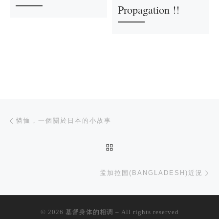
Propagation !!
文章导航
上一篇
憐恤，一個關於日本的小故事
返回文章列表
下
孟加拉国(BANGLADESH)近況
© 2026
基督身体的相调
– All rights reserved