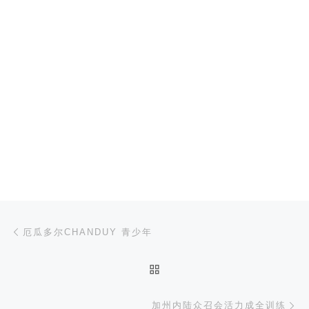
文章导航
上一篇
厄瓜多尔CHANDUY 青少年
返回文章列表
下
加州内陆众召会活力成全训练