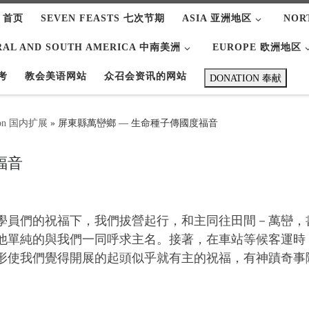
 首页
SEVEN FEASTS 七次节期
ASIA 亚洲地区
NOR
RAL AND SOUTH AMERICA 中南美洲
EUROPE 欧洲地区
考
教会美语网站
众召会资讯的网站
DONATION 奉献
ation 国内扩展
»
屏東縣萬巒鄉 — 生命種子傳國度福音
福音
學員們的祝福下，我們拔營起行，和主同往田間－萬巒，
他單純的與我們一同呼求主名。接著，在車站等候客運時
形使我們覺得開展的起頭似乎就有主的祝福，有神蹟奇