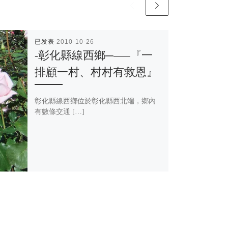
已发表
2010-10-26
-彰化縣線西鄉─—–『一
排顧一村、村村有救恩』
彰化縣線西鄉位於彰化縣西北端，鄉內
有數條交通 […]