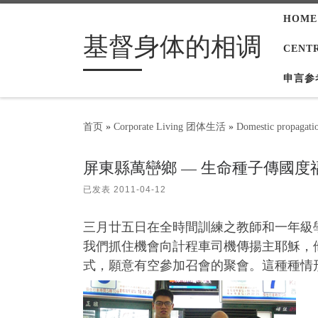
HOME
Skip to content
基督身体的相调
CENT
申言参
首页
»
Corporate Living 团体生活
»
Domestic propag
屏東縣萬巒鄉 — 生命種子傳國度
已发表
2011-04-12
三月廿五日在全時間訓練之教師和一年級
我們抓住機會向計程車司機傳揚主耶穌，
式，願意有空參加召會的聚會。這種種情