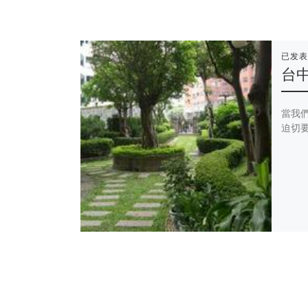
已发
台
當我
迫切要