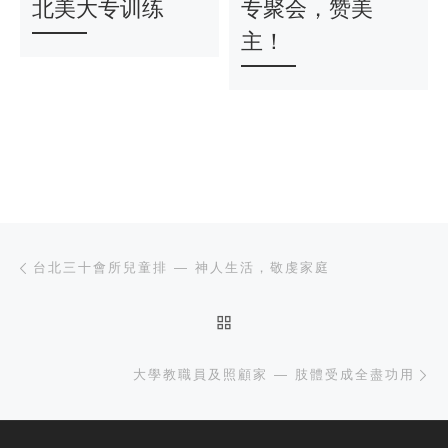
北美大专训练
专聚会，赞美
主！
文章导航
上一篇
台北三十會所兒童排 — 神人生活，敬虔家庭
返回文章列表
下
大學教職員及照顧家 — 肢體受成全盡功用