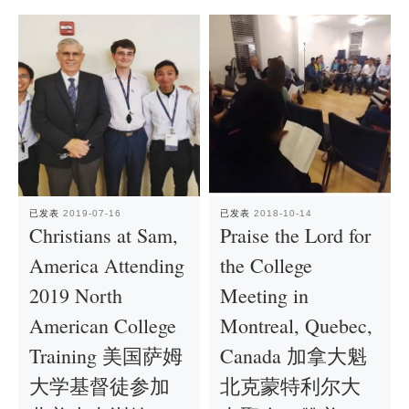
已发表
2019-07-16
已发表
2018-10-14
Christians at Sam,
Praise the Lord for
America Attending
the College
2019 North
Meeting in
American College
Montreal, Quebec,
Training 美国萨姆
Canada 加拿大魁
大学基督徒参加
北克蒙特利尔大