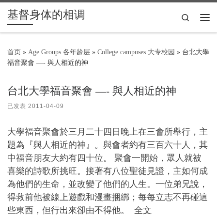
基督身体的相调
Skip to content
Search
主
首页
»
Age Groups 各年龄层
»
College campuses 大专校园
»
台北大學
福音聚會 —- 與人相近的神
台北大學福音聚會 —- 與人相近的神
已发表
2011-04-09
大學福音聚會於三月二十四日晚上在三會所舉行，主
題為『與人相近的神』。與會者約有三百六十人，其
中福音朋友大約有四十位。 聚會一開始，眾人就被
喜樂的詩歌所挑旺。接著有八位聖徒見證，主如何成
為他們的生命，並改變了他們的人生。一位弟兄說，
得救前他被線上遊戲和漫畫捆綁；每每立志不再碰這
些東西，但行出來卻由不得他。
全文