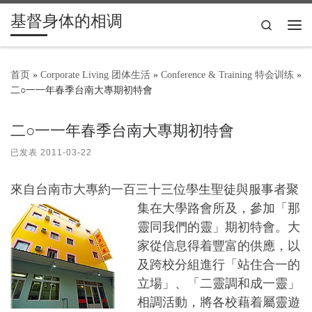
基督身体的相调
Skip to content
Search
主
首页
»
Corporate Living 团体生活
»
Conference & Training 特会训练
»
二○一一年春季台南大專期初特會
二○一一年春季台南大專期初特會
已发表
2011-03-22
來自台南市大專約一百三十三位學生聖徒與服事者聚
集在大學路會所及
，參加「那
靈同我們的靈」期初特會。大
家從信息得着豐富的供應，以
及跨校分組進行「站住合一的
立場」、「二靈調和成一靈」
相調活動，將各校藉着屬靈遊