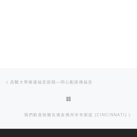
文章导航
上一篇
高醫大學兩週福音節期—同心配搭傳福音
返回文章列表
下
我們歡喜快樂在俄亥俄州辛辛那提 (CINCINNATI)