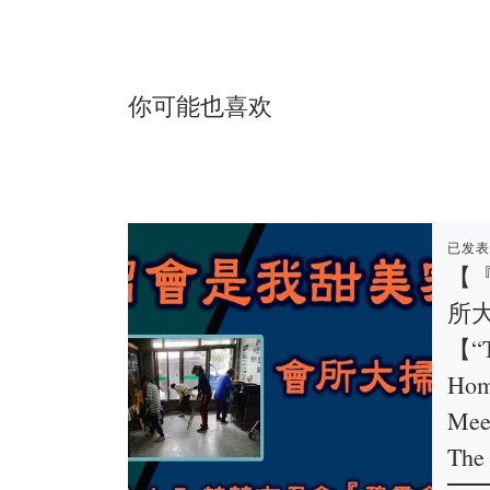
你可能也喜欢
已发
【
所
【“T
Hom
Mee
The 