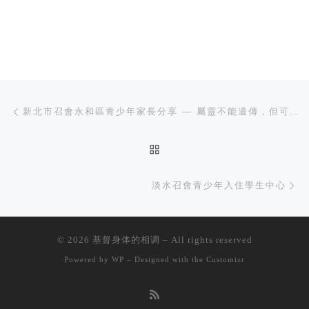
文章导航
上一篇
新北市召會永和區青少年家長分享 — 屬靈不能遺傳，但可以傳輸
返回文章列表
下
淡水召會青少年入住學生中心
© 2026
基督身体的相调
– All rights reserved
Powered by
WP
– Designed with the
Customizr