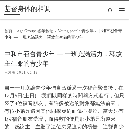
基督身体的相调
Skip to content
Search
主
首页
»
Age Groups 各年龄层
»
Young people 青少年
»
中和市召會青
少年 — 一班充滿活力，釋放主生命的青少年
中和市召會青少年 — 一班充滿活力，釋放
主生命的青少年
已发表
2011-01-13
自十一月底讓青少年們自己辦過一次福音聚會後，在
12月5日(主日)，我們以同樣的時間與方式進行，但只
來了4位福音朋友，有許多被邀的對象都無法前來，
有位小弟兄還因其他同學爽約而傷心哭泣。當天只有
1位福音朋友受浸，而得救的便是那小弟兄所邀來
的，感謝主，主聽了這位弟兄迫切的禱告，這群青少