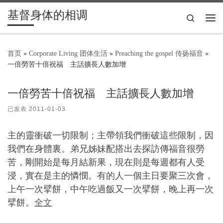
基督身体的相调
Skip to content
Search
主
首页
»
Corporate Living 团体生活
»
Preaching the gospel 传扬福音
»
一倍勞苦十倍祝福 主話擴長人數加增
一倍勞苦十倍祝福 主話擴長人數加增
已发表
2011-01-03
主的靈衝破一切限制；主帶領我們衝破這些限制，因
我們在身體裏。弟兄姊妹配搭出去探訪傳福音很勞
苦，剛開始是每月結新果，現在則是每週都有人受
浸，實在是主的憐憫。有的人一個主日要聚三次會，
上午一次擘餅，中午吃過飯又一次擘餅，晚上再一次
擘餅。
全文