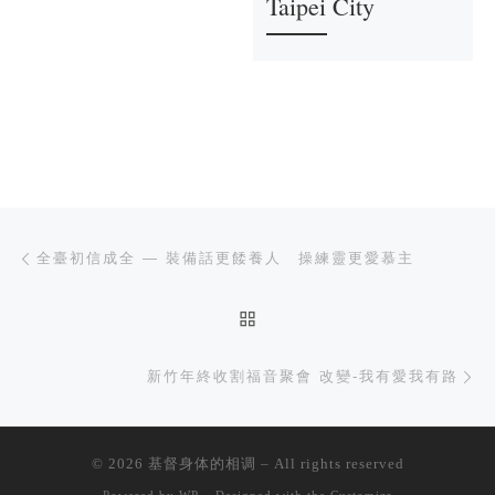
Taipei City
文章导航
上一篇
全臺初信成全 — 裝備話更餧養人 操練靈更愛慕主
返回文章列表
下
新竹年終收割福音聚會 改變-我有愛我有路
© 2026
基督身体的相调
– All rights reserved