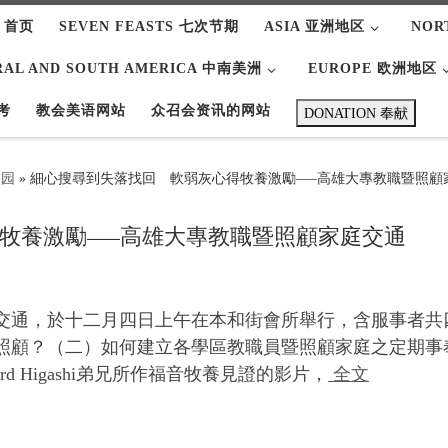
 首页
SEVEN FEASTS 七次节期
ASIA 亚洲地区
NOR
RAL AND SOUTH AMERICA 中南美洲
EUROPE 欧洲地区
考
教会美语网站
众召会资讯的网站
DONATION 奉献
校园
»
細心搜尋到失落找回 軟弱灰心得牧養激勵—–高雄大專教職暨照顧
牧養激勵—–高雄大專教職暨照顧家庭交通
交通，於十二月四日上午在本和街會所舉行，含服事者共
照顧？（二）如何建立各學區教職員暨照顧家庭之定期事
 Higashi弟兄所作福音牧養見證的影片，
全文