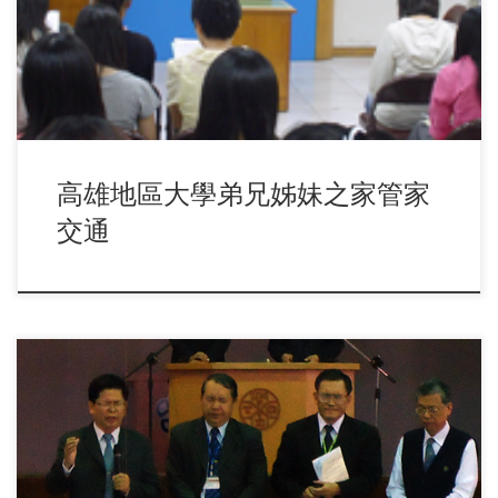
心，彼此敞開交通，在事奉交通、禱告前有一個很好的 […]
高雄地區大學弟兄姊妹之家管家
交通
12月19日高市縣年終感恩相調特會, 這次相調從學生到中壯年
聖徒都見證聖別主日是何等蒙福的事。做 […]