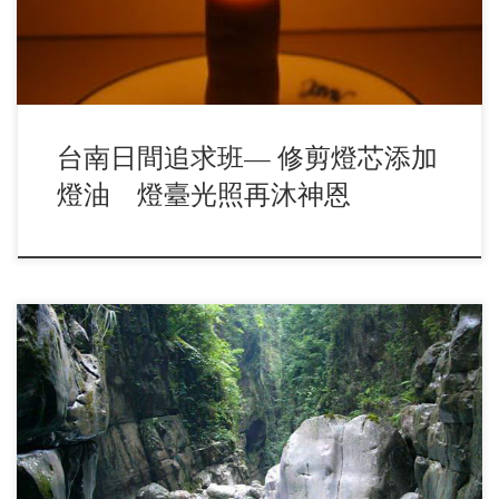
台南日間追求班— 修剪燈芯添加
燈油 燈臺光照再沐神恩
看見的一切景象都使 我 覺 得很新鮮，因為我們到白河鎮召會
去相調，不覺得台南與白河有什麼差別，大家都 […]