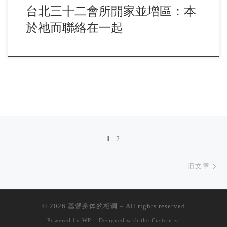
台北三十二會所開家並增區：本
於祂而聯絡在一起
文章导航
1
2
旧
旧文章
© 2026
基督身体的相调
– All rights reserved
Powered by
WP
– Designed with the
Customizr