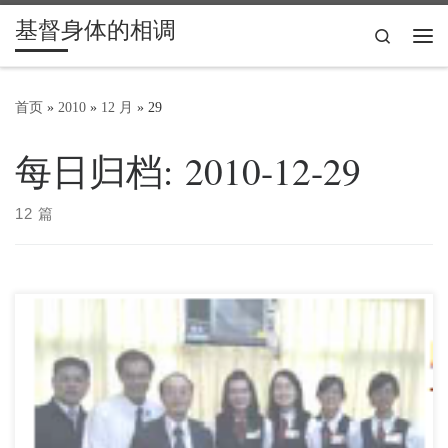
基督身体的相调
Skip to content
Search
主
首页
»
2010
»
12 月
»
29
每日归档:
2010-12-29
12 篇
我們在這裏的開展非常喜樂。其中很珍賞：花蓮聖徒們輪番前
來傳福音；台東聖徒天天分區出訪；壯年班聖徒號召 […]