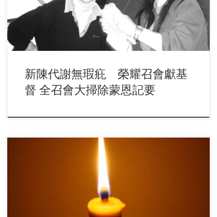
新陳代謝無瑕疪 榮耀召會獻基
督 全召會大掃除蒙恩記要
「祭司體系」一書題到喫陳設餅、收拾並經理燈臺。信息幫助
我看見燈臺的發光是藉著燒油而有的，燈臺需要燈芯 […]