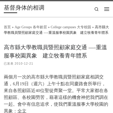
基督身体的相调
Skip to content
Search
主
首页
»
Age Groups 各年龄层
»
College campuses 大专校园
»
高市縣大
學教職員暨照顧家庭交通 —-重溫服事校園異象 建立牧養青年體系
高市縣大學教職員暨照顧家庭交通 —-重溫
服事校園異象 建立牧養青年體系
已发表
2010-12-21
兩個月一次的高市縣大學教職員暨照顧家庭相調交
通，6月19日（週六）上午十點在同慶路會所舉行，
來自各照顧區近40位聖徒齊聚一堂。平常大家都在各
照顧區、各校園勞苦，藉著這樣的機會神把我們調在
一起。會中有信息追求，使我們重溫服事大學校園的
異象：
全文