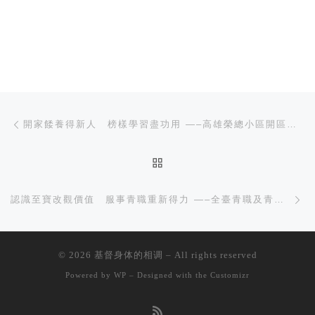
文章导航
上一篇
開家餧養得新人 榜樣學習盡功用 —–高雄榮總小區開區見證
返回文章列表
下
認識至寶改觀價值 服事青職重新得力 —–全臺青職及青職服事者特會
© 2026
基督身体的相调
– All rights reserved
Powered by
WP
– Designed with the
Customizr