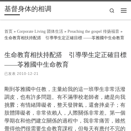
基督身体的相调
Skip to content
Search
主
首页
»
Corporate Living 团体生活
»
Preaching the gospel 传扬福音
»
生命教育相扶持配搭 引導學生定正確目標 ——苓雅國中生命教育
生命教育相扶持配搭 引導學生定正確目標
——苓雅國中生命教育
已发表
2010-12-21
剛到苓雅國中任教，主量給我的這一班學生非常活潑
調皮，也有許多問題。有不滿學校老師者，總是向我
挑釁；有情緒障礙者，整天發脾氣，還會摔桌子；有
肢體障礙者，非常依賴人，人際關係非常差。第一個
學期在和他們建立關係的過程中，我非常痛苦，雖然
覺得他們很需要生命教育課程，但每天有應付不完的