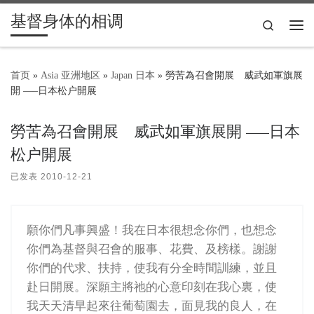
基督身体的相调
Skip to content
Search
主
首页
»
Asia 亚洲地区
»
Japan 日本
»
勞苦為召會開展 威武如軍旗展
開 —–日本松户開展
勞苦為召會開展 威武如軍旗展開 —–日本
松户開展
已发表
2010-12-21
願你們凡事興盛！我在日本很想念你們，也想念
你們為基督與召會的服事、花費、及榜樣。謝謝
你們的代求、扶持，使我有分全時間訓練，並且
赴日開展。深願主將祂的心意印刻在我心裏，使
我天天清早起來往葡萄園去，面見我的良人，在