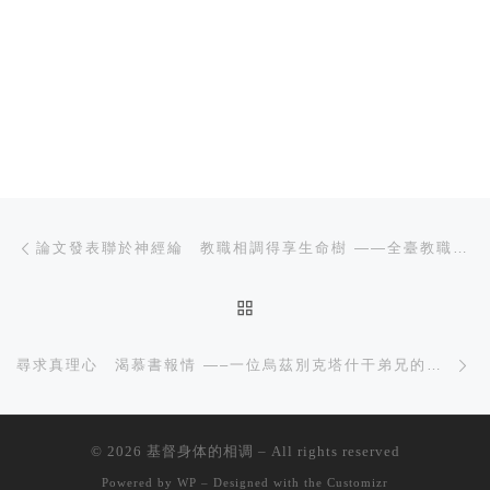
文章导航
上一篇
論文發表聯於神經綸 教職相調得享生命樹 ——全臺教職員特會
返回文章列表
下
尋求真理心 渴慕書報情 —–一位烏茲別克塔什干弟兄的见证
© 2026
基督身体的相调
– All rights reserved
Powered by
WP
– Designed with the
Customizr