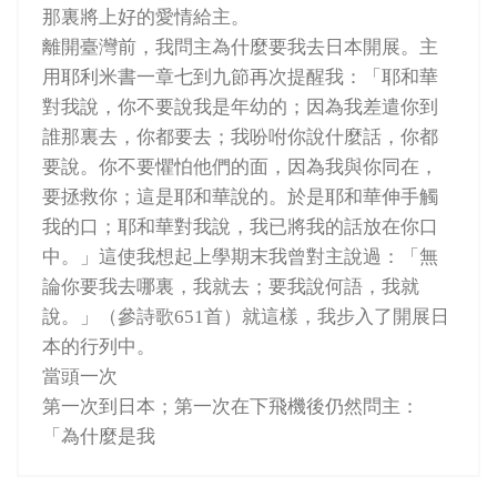
那裏將上好的愛情給主。
離開臺灣前，我問主為什麼要我去日本開展。主
用耶利米書一章七到九節再次提醒我：「耶和華
對我說，你不要說我是年幼的；因為我差遣你到
誰那裏去，你都要去；我吩咐你說什麼話，你都
要說。你不要懼怕他們的面，因為我與你同在，
要拯救你；這是耶和華說的。於是耶和華伸手觸
我的口；耶和華對我說，我已將我的話放在你口
中。」這使我想起上學期末我曾對主說過：「無
論你要我去哪裏，我就去；要我說何語，我就
說。」（參詩歌651首）就這樣，我步入了開展日
本的行列中。
當頭一次
第一次到日本；第一次在下飛機後仍然問主：
「為什麼是我