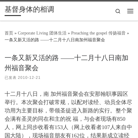
基督身体的相调
Skip to content
Search
主
首页
»
Corporate Living 团体生活
»
Preaching the gospel 传扬福音
»
一条又新又活的路 ——十二月十八日南加州福音聚会
一条又新又活的路 ——十二月十八日南加
州福音聚会
已发表
2010-12-21
十二月十八日，南 加州福音聚会在安那翰职事园区
举行。本次聚会打破常规，以配对读经、动员全体尽
功用为主要目标，带领圣徒进入新路的实行。整个聚
会满有圣灵的同在和主的祝 福，与会者现场有850
人，网上同步收看有153人（网上收看者107人来自中
国大陆），现场福音朋友有162位，结果新成立读经