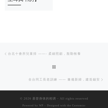
文章导航
上一篇
台北十會所兒童排 ——- 柔細照顧，殷勤牧養
返回文章列表
下
全台同工長老訓練 —— 豫備新婦，建造錫安
© 2026
基督身体的相调
– All rights reserved
Powered by
WP
– Designed with the
Customizr