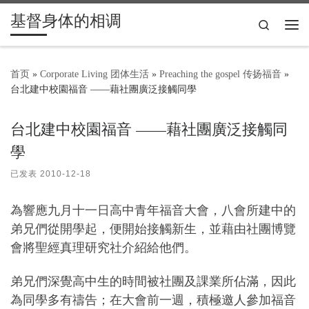
基督身体的相调
Skip to content
Search
主
首页
»
Corporate Living 团体生活
»
Preaching the gospel 传扬福音
»
台北建中校園福音 ——藉社團廣泛接觸同學
台北建中校園福音 ——藉社團廣泛接觸同
學
已发表
2010-12-18
為響應九月十一日高中青年福音大會，八會所建中的
弟兄們從開學起，便開始接觸新生，並藉由社團博覽
會將聖經真理研究社介紹給他們。
弟兄們深覺高中生的時間被社團及課業所佔滿，因此
為同學多有禱告；在大會前一週，積極邀人參加福音