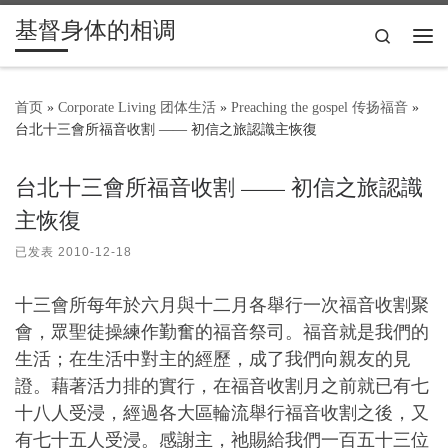
基督身体的相调
Skip to content
Search
主
首页
»
Corporate Living 团体生活
»
Preaching the gospel 传扬福音
»
台北十三會所福音收割 —— 初信之旅認識主恢復
台北十三會所福音收割 —— 初信之旅認識
主恢復
已发表
2010-12-18
十三會所每年於六月與十二月各舉行一次福音收割聚
會，眾聖徒操練作勤奮的福音祭司。福音就是我們的
生活；在生活中對主的經歷，成了我們向親友的見
證。藉著活力排的實行，在福音收割月之前就已有七
十八人受浸，經過各大區輪流舉行福音收割之後，又
有七十五人受浸。感謝主，祂賜給我們一百五十三位