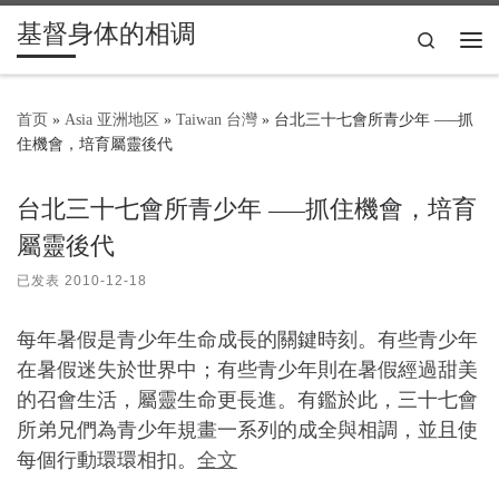
基督身体的相调
Skip to content
Search
主
首页
»
Asia 亚洲地区
»
Taiwan 台灣
»
台北三十七會所青少年 —–抓
住機會，培育屬靈後代
台北三十七會所青少年 —–抓住機會，培育
屬靈後代
已发表
2010-12-18
每年暑假是青少年生命成長的關鍵時刻。有些青少年
在暑假迷失於世界中；有些青少年則在暑假經過甜美
的召會生活，屬靈生命更長進。有鑑於此，三十七會
所弟兄們為青少年規畫一系列的成全與相調，並且使
每個行動環環相扣。
全文