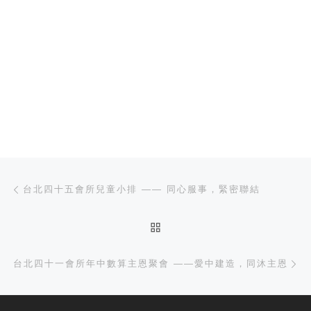
文章导航
上一篇
台北四十五會所兒童小排 —— 同心服事，緊密聯結
返回文章列表
下
台北四十一會所年中數算主恩聚會 ——愛中建造，同沐主恩