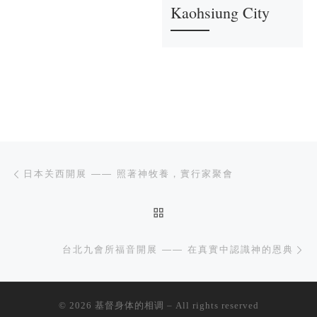
Kaohsiung City
文章导航
上一篇
日本关西開展 —— 照著神牧養，實行家聚會
返回文章列表
下
台北九會所福音開展 —— 在真實中認識神的恩典
© 2026
基督身体的相调
– All rights reserved