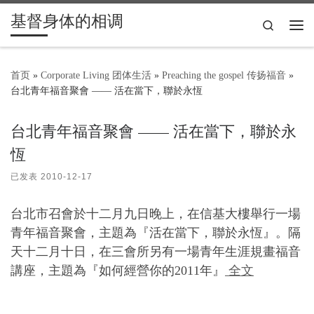
基督身体的相调
Skip to content
Search
主
首页
»
Corporate Living 团体生活
»
Preaching the gospel 传扬福音
»
台北青年福音聚會 —— 活在當下，聯於永恆
台北青年福音聚會 —— 活在當下，聯於永
恆
已发表
2010-12-17
台北市召會於十二月九日晚上，在信基大樓舉行一場
青年福音聚會，主題為『活在當下，聯於永恆』。隔
天十二月十日，在三會所另有一場青年生涯規畫福音
講座，主題為『如何經營你的2011年』
全文