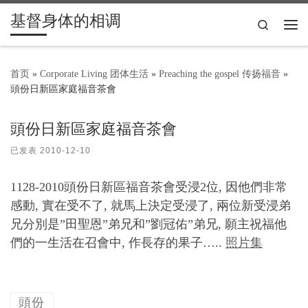
基督身体的相调
Skip to content
Search
主
首页
»
Corporate Living 团体生活
»
Preaching the gospel 传扬福音
»
頭份日新區家庭福音茶會
頭份日新區家庭福音茶會
已发表
2010-12-10
1128-2010頭份日新區福音茶會受浸2位, 因他們非常
感動, 實在受不了, 就馬上決定受浸了, 兩位新受浸弟
兄分別是”田聖恩”弟兄和”劉冠佑”弟兄, 願主祝福他
們的一生活在召會中, 作長存的果子…..
照片集
頭份