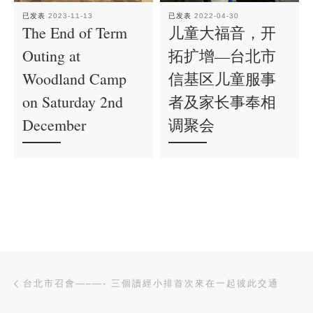
已发表
2023-11-13
已发表
2022-04-30
The End of Term
儿童大福音，开
Outing at
拓扩增—台北市
Woodland Camp
信基区儿童服事
on Saturday 2nd
者及家长事奉相
December
调聚会
文章导航
上一篇
台北市召會—–—- 三個讀經小排首次來在一起彼此交通