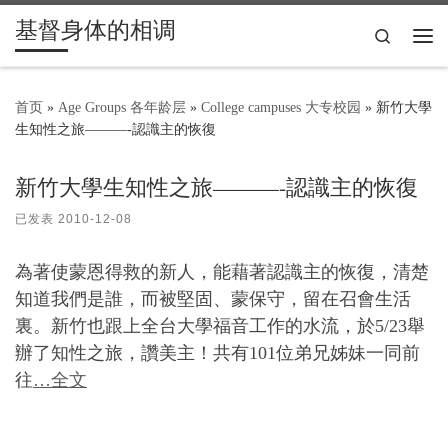
基督身体的相调
Skip to content
Search
主
首页
»
Age Groups 各年龄层
»
College campuses 大专校园
»
新竹大學
生知性之旅———-認識主的恢復
新竹大學生知性之旅———-認識主的恢復
已发表
2010-12-08
為著使蒙恩得救的新人，能藉著認識主的恢復，清楚
知道我們是誰，而被堅固、蒙保守，留在召會生活
裏。新竹也跟上全台大學福音工作的水流，於5/23舉
辦了知性之旅，讚美主！共有101位弟兄姊妹一同前
往
…全文