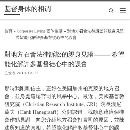
基督身体的相调
Skip to content
Search
主
首页
»
Corporate Living 团体生活
»
對地方召會法律訴訟的親身見證
——– 希望能化解許多基督徒心中的誤會
對地方召會法律訴訟的親身見證——– 希望
能化解許多基督徒心中的誤會
已发表
2010-12-07
那時我剛剛信主，正好在美國加州柏克萊的地方召
會，並身處這場官司的風暴中心。最近，美國基督教
研究院（Christian Research Institute, CRI）院長漢尼
葛夫（Hank Hanegraaff）公開認錯，我願意藉這個機
會作點見證，向您介紹地方召會打官司的原因，並陳
述所知道的真相，希望能化解許多基督徒心中的誤