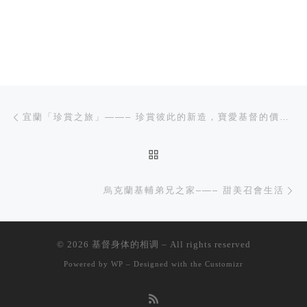
文章导航
上一篇
宜蘭「珍賞之旅」——– 珍賞彼此的新造，寶愛基督的價值，認識召會的關愛
返回文章列表
下
烏克蘭基輔弟兄之家–—– 甜美召會生活
© 2026
基督身体的相调
– All rights reserved
Powered by
WP
– Designed with the
Customizr