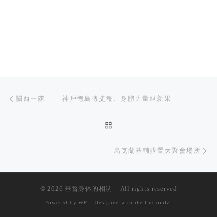
文章导航
上一篇
關西一隊——-神戶德島傳捷報、身體力量結新果
返回文章列表
下
烏克蘭基輔購置大聚會場所
© 2026
基督身体的相调
– All rights reserved
Powered by
WP
– Designed with the
Customizr