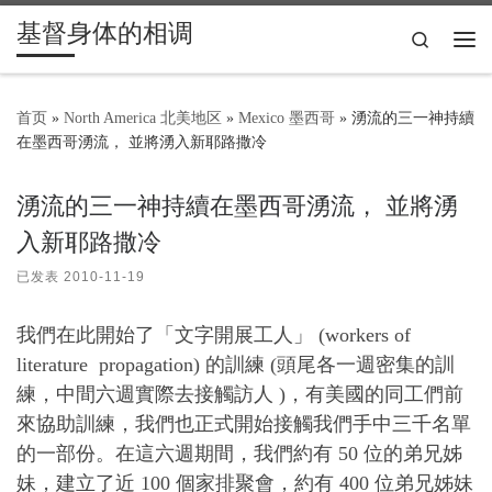
基督身体的相调
Skip to content
Search
主
首页
»
North America 北美地区
»
Mexico 墨西哥
»
湧流的三一神持續
在墨西哥湧流， 並將湧入新耶路撒冷
湧流的三一神持續在墨西哥湧流， 並將湧
入新耶路撒冷
已发表
2010-11-19
我們在此開始了「文字開展工人」 (workers of
literature propagation) 的訓練 (頭尾各一週密集的訓
練，中間六週實際去接觸訪人 )，有美國的同工們前
來協助訓練，我們也正式開始接觸我們手中三千名單
的一部份。在這六週期間，我們約有 50 位的弟兄姊
妹，建立了近 100 個家排聚會，約有 400 位弟兄姊妹